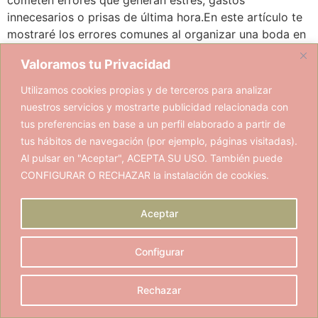
innecesarios o prisas de última hora.En este artículo te
mostraré los errores comunes al organizar una boda en
Extremadura y cómo evitarlos, para que puedas
Valoramos tu Privacidad
disfrutar del […]
Utilizamos cookies propias y de terceros para analizar
nuestros servicios y mostrarte publicidad relacionada con
tus preferencias en base a un perfil elaborado a partir de
tus hábitos de navegación (por ejemplo, páginas visitadas).
Al pulsar en "Aceptar", ACEPTA SU USO. También puede
CONFIGURAR O RECHAZAR la instalación de cookies.
C/ Dinamarca, 49 - Vva. de la Serena (BA)
eventosydecoracion@lujodedetalles.com
(+34) 661 464 458
Aceptar
Instagram
Facebook
Bodas.net
Configurar
Política de Privacidad
Política de Cookies
Aviso Legal
Rechazar