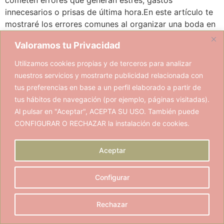
innecesarios o prisas de última hora.En este artículo te
mostraré los errores comunes al organizar una boda en
Extremadura y cómo evitarlos, para que puedas
Valoramos tu Privacidad
disfrutar del […]
Utilizamos cookies propias y de terceros para analizar
nuestros servicios y mostrarte publicidad relacionada con
tus preferencias en base a un perfil elaborado a partir de
tus hábitos de navegación (por ejemplo, páginas visitadas).
Al pulsar en "Aceptar", ACEPTA SU USO. También puede
CONFIGURAR O RECHAZAR la instalación de cookies.
C/ Dinamarca, 49 - Vva. de la Serena (BA)
eventosydecoracion@lujodedetalles.com
(+34) 661 464 458
Aceptar
Instagram
Facebook
Bodas.net
Configurar
Política de Privacidad
Política de Cookies
Aviso Legal
Rechazar